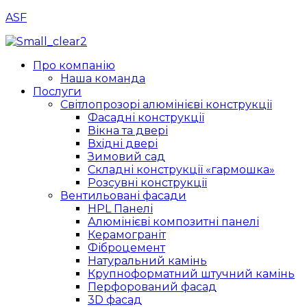
ASF
Menu
Про компанію
Наша команда
Послуги
Світлопрозорі алюмінієві конструкції
Фасадні конструкції
Вікна та двері
Вхідні двері
Зимовий сад
Складні конструкції «гармошка»
Розсувні конструкції
Вентильовані фасади
HPL Панелі
Алюмінієві композитні панелі
Керамограніт
Фіброцемент
Натуральний камінь
Крупноформатний штучний камінь
Перфорований фасад
3D фасад