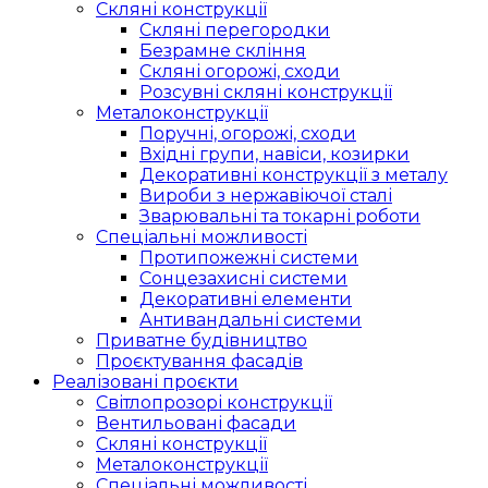
Скляні конструкції
Скляні перегородки
Безрамне скління
Скляні огорожі, сходи
Розсувні скляні конструкції
Металоконструкції
Поручні, огорожі, сходи
Вхідні групи, навіси, козирки
Декоративні конструкції з металу
Вироби з нержавіючої сталі
Зварювальні та токарні роботи
Спеціальні можливості
Протипожежні системи
Сонцезахисні системи
Декоративні елементи
Антивандальні системи
Приватне будівництво
Проєктування фасадів
Реалізовані проєкти
Світлопрозорі конструкції
Вентильовані фасади
Скляні конструкції
Металоконструкції
Спеціальні можливості