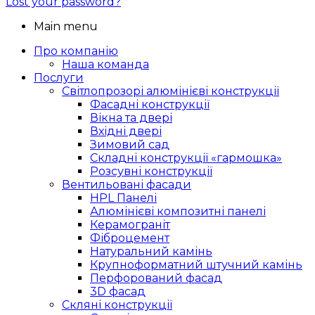
Lost your password?
Main menu
Про компанію
Наша команда
Послуги
Світлопрозорі алюмінієві конструкції
Фасадні конструкції
Вікна та двері
Вхідні двері
Зимовий сад
Складні конструкції «гармошка»
Розсувні конструкції
Вентильовані фасади
HPL Панелі
Алюмінієві композитні панелі
Керамограніт
Фіброцемент
Натуральний камінь
Крупноформатний штучний камінь
Перфорований фасад
3D фасад
Скляні конструкції