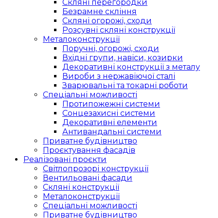
Скляні перегородки
Безрамне скління
Скляні огорожі, сходи
Розсувні скляні конструкції
Металоконструкції
Поручні, огорожі, сходи
Вхідні групи, навіси, козирки
Декоративні конструкції з металу
Вироби з нержавіючої сталі
Зварювальні та токарні роботи
Спеціальні можливості
Протипожежні системи
Сонцезахисні системи
Декоративні елементи
Антивандальні системи
Приватне будівництво
Проєктування фасадів
Реалізовані проєкти
Світлопрозорі конструкції
Вентильовані фасади
Скляні конструкції
Металоконструкції
Спеціальні можливості
Приватне будівництво