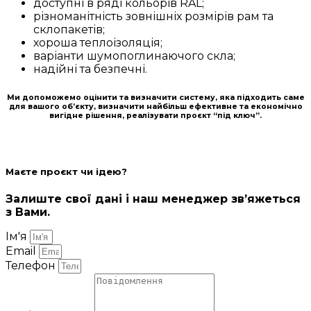
доступні в ряді кольорів RAL;
різноманітність зовнішніх розмірів рам та
склопакетів;
хороша теплоізоляція;
варіанти шумопоглинаючого скла;
надійні та безпечні.
Ми допоможемо оцінити та визначити систему, яка підходить саме
для вашого об’єкту, визначити найбільш ефективне та економічно
вигідне рішення, реалізувати проєкт “під ключ”.
Маєте проєкт чи ідею?
Залиште свої дані і наш менеджер зв’яжеться
з Вами.
Ім'я
Email
Телефон