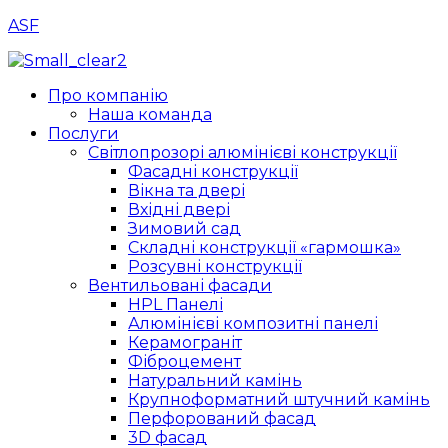
ASF
Menu
Про компанію
Наша команда
Послуги
Світлопрозорі алюмінієві конструкції
Фасадні конструкції
Вікна та двері
Вхідні двері
Зимовий сад
Складні конструкції «гармошка»
Розсувні конструкції
Вентильовані фасади
HPL Панелі
Алюмінієві композитні панелі
Керамограніт
Фіброцемент
Натуральний камінь
Крупноформатний штучний камінь
Перфорований фасад
3D фасад