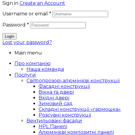
Sign in
Create an Account
Username or email
*
Password
*
Login
Lost your password?
Main menu
Про компанію
Наша команда
Послуги
Світлопрозорі алюмінієві конструкції
Фасадні конструкції
Вікна та двері
Вхідні двері
Зимовий сад
Складні конструкції «гармошка»
Розсувні конструкції
Вентильовані фасади
HPL Панелі
Алюмінієві композитні панелі