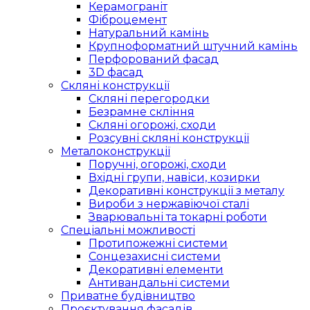
Керамограніт
Фіброцемент
Натуральний камінь
Крупноформатний штучний камінь
Перфорований фасад
3D фасад
Скляні конструкції
Скляні перегородки
Безрамне скління
Скляні огорожі, сходи
Розсувні скляні конструкції
Металоконструкції
Поручні, огорожі, сходи
Вхідні групи, навіси, козирки
Декоративні конструкції з металу
Вироби з нержавіючої сталі
Зварювальні та токарні роботи
Спеціальні можливості
Протипожежні системи
Сонцезахисні системи
Декоративні елементи
Антивандальні системи
Приватне будівництво
Проєктування фасадів