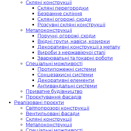
Скляні конструкції
Скляні перегородки
Безрамне скління
Скляні огорожі, сходи
Розсувні скляні конструкції
Металоконструкції
Поручні, огорожі, сходи
Вхідні групи, навіси, козирки
Декоративні конструкції з металу
Вироби з нержавіючої сталі
Зварювальні та токарні роботи
Спеціальні можливості
Протипожежні системи
Сонцезахисні системи
Декоративні елементи
Антивандальні системи
Приватне будівництво
Проєктування фасадів
Реалізовані проєкти
Світлопрозорі конструкції
Вентильовані фасади
Скляні конструкції
Металоконструкції
Спеціальні можливості