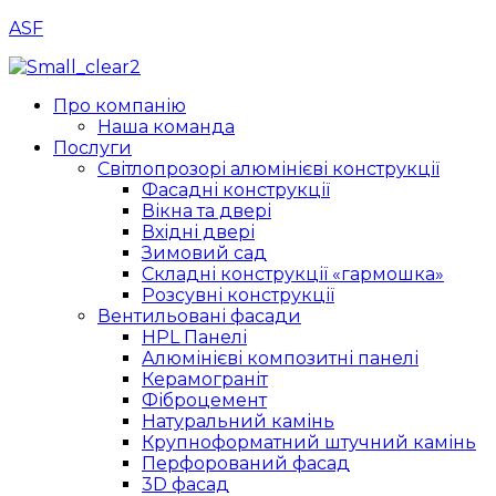
ASF
Menu
Про компанію
Наша команда
Послуги
Світлопрозорі алюмінієві конструкції
Фасадні конструкції
Вікна та двері
Вхідні двері
Зимовий сад
Складні конструкції «гармошка»
Розсувні конструкції
Вентильовані фасади
HPL Панелі
Алюмінієві композитні панелі
Керамограніт
Фіброцемент
Натуральний камінь
Крупноформатний штучний камінь
Перфорований фасад
3D фасад