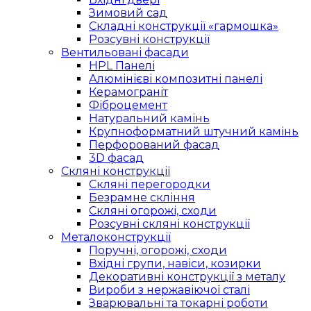
Зимовий сад
Складні конструкції «гармошка»
Розсувні конструкції
Вентильовані фасади
HPL Панелі
Алюмінієві композитні панелі
Керамограніт
Фіброцемент
Натуральний камінь
Крупноформатний штучний камінь
Перфорований фасад
3D фасад
Скляні конструкції
Скляні перегородки
Безрамне скління
Скляні огорожі, сходи
Розсувні скляні конструкції
Металоконструкції
Поручні, огорожі, сходи
Вхідні групи, навіси, козирки
Декоративні конструкції з металу
Вироби з нержавіючої сталі
Зварювальні та токарні роботи