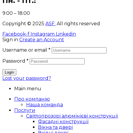
Пн. - Пт.:
9:00 – 18:00
Copyright © 2025
ASF
.
All rights reserved
Facebook-f
Instagram
Linkedin
Sign in
Create an Account
Username or email
*
Password
*
Login
Lost your password?
Main menu
Про компанію
Наша команда
Послуги
Світлопрозорі алюмінієві конструкції
Фасадні конструкції
Вікна та двері
Вхідні двері