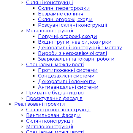
Скляні конструкції
Скляні перегородки
Безрамне скління
Скляні огорожі, сходи
Розсувні скляні конструкції
Металоконструкції
Поручні, огорожі, сходи
Вхідні групи, навіси, козирки
Декоративні конструкції з металу
Вироби з нержавіючої сталі
Зварювальні та токарні роботи
Спеціальні можливості
Протипожежні системи
Сонцезахисні системи
Декоративні елементи
Антивандальні системи
Приватне будівництво
Проєктування фасадів
Реалізовані проєкти
Світлопрозорі конструкції
Вентильовані фасади
Скляні конструкції
Металоконструкції
Спеціальні можливості