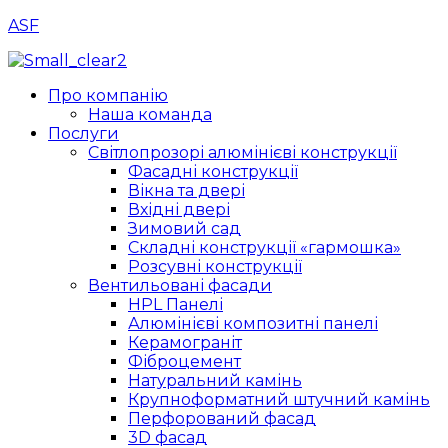
ASF
Menu
Про компанію
Наша команда
Послуги
Світлопрозорі алюмінієві конструкції
Фасадні конструкції
Вікна та двері
Вхідні двері
Зимовий сад
Складні конструкції «гармошка»
Розсувні конструкції
Вентильовані фасади
HPL Панелі
Алюмінієві композитні панелі
Керамограніт
Фіброцемент
Натуральний камінь
Крупноформатний штучний камінь
Перфорований фасад
3D фасад