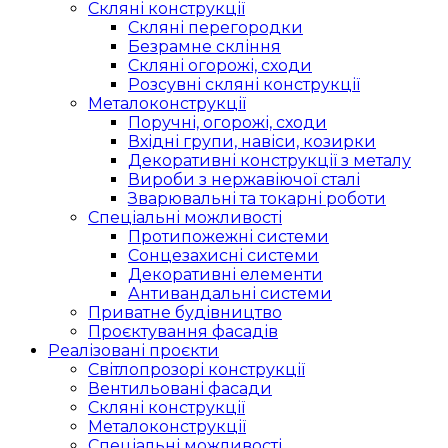
Скляні конструкції
Скляні перегородки
Безрамне скління
Скляні огорожі, сходи
Розсувні скляні конструкції
Металоконструкції
Поручні, огорожі, сходи
Вхідні групи, навіси, козирки
Декоративні конструкції з металу
Вироби з нержавіючої сталі
Зварювальні та токарні роботи
Спеціальні можливості
Протипожежні системи
Сонцезахисні системи
Декоративні елементи
Антивандальні системи
Приватне будівництво
Проєктування фасадів
Реалізовані проєкти
Світлопрозорі конструкції
Вентильовані фасади
Скляні конструкції
Металоконструкції
Спеціальні можливості