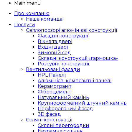
Main menu
Про компанію
Наша команда
Послуги
Світлопрозорі алюмінієві конструкції
Фасадні конструкції
Вікна та двері
Вхідні двері
Зимовий сад
Складні конструкції «гармошка»
Розсувні конструкції
Вентильовані фасади
HPL Панелі
Алюмінієві композитні панелі
Керамограніт
Фіброцемент
Натуральний камінь
Крупноформатний штучний камінь
Перфорований фасад
3D фасад
Скляні конструкції
Скляні перегородки
Безрамне скління