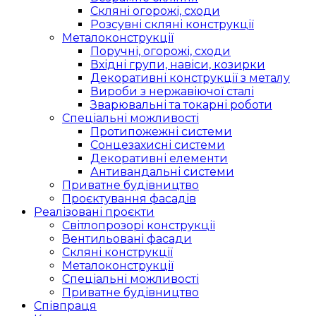
Скляні огорожі, сходи
Розсувні скляні конструкції
Металоконструкції
Поручні, огорожі, сходи
Вхідні групи, навіси, козирки
Декоративні конструкції з металу
Вироби з нержавіючої сталі
Зварювальні та токарні роботи
Спеціальні можливості
Протипожежні системи
Сонцезахисні системи
Декоративні елементи
Антивандальні системи
Приватне будівництво
Проєктування фасадів
Реалізовані проєкти
Світлопрозорі конструкції
Вентильовані фасади
Скляні конструкції
Металоконструкції
Спеціальні можливості
Приватне будівництво
Співпраця