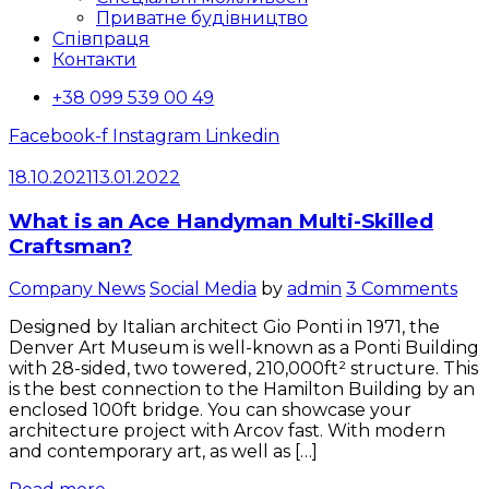
Приватне будівництво
Співпраця
Контакти
+38 099 539 00 49
Facebook-f
Instagram
Linkedin
18.10.2021
13.01.2022
What is an Ace Handyman Multi-Skilled
Craftsman?
Categories
Company News
Social Media
by
admin
3 Comments
Designed by Italian architect Gio Ponti in 1971, the
Denver Art Museum is well-known as a Ponti Building
with 28-sided, two towered, 210,000ft² structure. This
is the best connection to the Hamilton Building by an
enclosed 100ft bridge. You can showcase your
architecture project with Arcov fast. With modern
and contemporary art, as well as […]