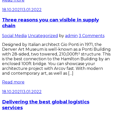
Read more
18.10.2021
13.01.2022
Three reasons you can visible in supply
chain
Categories
Social Media
Uncategorized
by
admin
3 Comments
Designed by Italian architect Gio Ponti in 1971, the
Denver Art Museum is well-known as a Ponti Building
with 28-sided, two towered, 210,000ft² structure. This
is the best connection to the Hamilton Building by an
enclosed 100ft bridge. You can showcase your
architecture project with Arcov fast. With modern
and contemporary art, as well as […]
Read more
18.10.2021
13.01.2022
Delivering the best global logistics
services