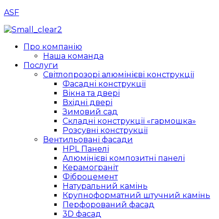
ASF
Menu
Про компанію
Наша команда
Послуги
Світлопрозорі алюмінієві конструкції
Фасадні конструкції
Вікна та двері
Вхідні двері
Зимовий сад
Складні конструкції «гармошка»
Розсувні конструкції
Вентильовані фасади
HPL Панелі
Алюмінієві композитні панелі
Керамограніт
Фіброцемент
Натуральний камінь
Крупноформатний штучний камінь
Перфорований фасад
3D фасад