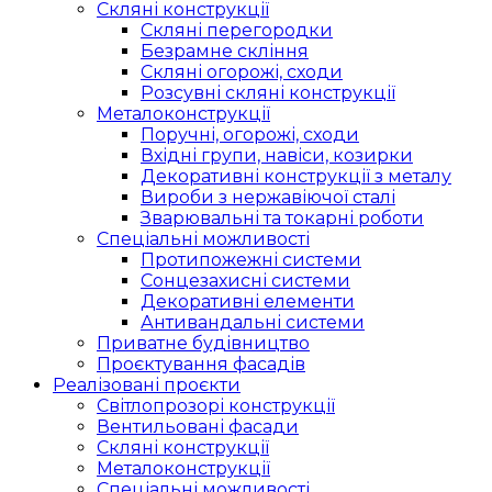
Скляні конструкції
Скляні перегородки
Безрамне скління
Скляні огорожі, сходи
Розсувні скляні конструкції
Металоконструкції
Поручні, огорожі, сходи
Вхідні групи, навіси, козирки
Декоративні конструкції з металу
Вироби з нержавіючої сталі
Зварювальні та токарні роботи
Спеціальні можливості
Протипожежні системи
Сонцезахисні системи
Декоративні елементи
Антивандальні системи
Приватне будівництво
Проєктування фасадів
Реалізовані проєкти
Світлопрозорі конструкції
Вентильовані фасади
Скляні конструкції
Металоконструкції
Спеціальні можливості