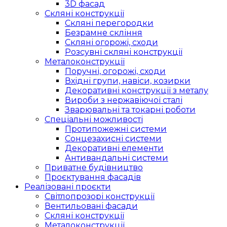
3D фасад
Скляні конструкції
Скляні перегородки
Безрамне скління
Скляні огорожі, сходи
Розсувні скляні конструкції
Металоконструкції
Поручні, огорожі, сходи
Вхідні групи, навіси, козирки
Декоративні конструкції з металу
Вироби з нержавіючої сталі
Зварювальні та токарні роботи
Спеціальні можливості
Протипожежні системи
Сонцезахисні системи
Декоративні елементи
Антивандальні системи
Приватне будівництво
Проєктування фасадів
Реалізовані проєкти
Світлопрозорі конструкції
Вентильовані фасади
Скляні конструкції
Металоконструкції