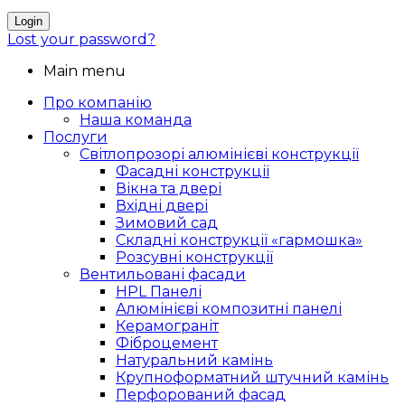
Login
Lost your password?
Main menu
Про компанію
Наша команда
Послуги
Світлопрозорі алюмінієві конструкції
Фасадні конструкції
Вікна та двері
Вхідні двері
Зимовий сад
Складні конструкції «гармошка»
Розсувні конструкції
Вентильовані фасади
HPL Панелі
Алюмінієві композитні панелі
Керамограніт
Фіброцемент
Натуральний камінь
Крупноформатний штучний камінь
Перфорований фасад