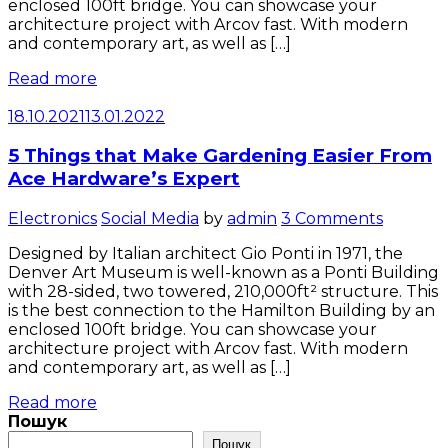
enclosed 100ft bridge. You can showcase your
architecture project with Arcov fast. With modern
and contemporary art, as well as […]
Read more
18.10.2021
13.01.2022
5 Things that Make Gardening Easier From
Ace Hardware’s Expert
Categories
Electronics
Social Media
by
admin
3 Comments
Designed by Italian architect Gio Ponti in 1971, the
Denver Art Museum is well-known as a Ponti Building
with 28-sided, two towered, 210,000ft² structure. This
is the best connection to the Hamilton Building by an
enclosed 100ft bridge. You can showcase your
architecture project with Arcov fast. With modern
and contemporary art, as well as […]
Read more
Пошук
Пошук