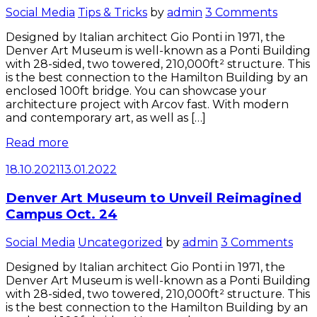
Categories
Social Media
Tips & Tricks
by
admin
3 Comments
Designed by Italian architect Gio Ponti in 1971, the
Denver Art Museum is well-known as a Ponti Building
with 28-sided, two towered, 210,000ft² structure. This
is the best connection to the Hamilton Building by an
enclosed 100ft bridge. You can showcase your
architecture project with Arcov fast. With modern
and contemporary art, as well as […]
Read more
18.10.2021
13.01.2022
Denver Art Museum to Unveil Reimagined
Campus Oct. 24
Categories
Social Media
Uncategorized
by
admin
3 Comments
Designed by Italian architect Gio Ponti in 1971, the
Denver Art Museum is well-known as a Ponti Building
with 28-sided, two towered, 210,000ft² structure. This
is the best connection to the Hamilton Building by an